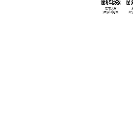
设与管理中心
邮编：214122
校内备案号：
联系电话：0510-85910563
JW170021
服务邮箱：fxylxsl@jiangnan.edu.cn