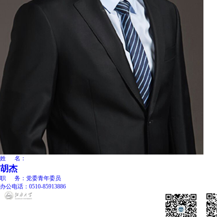
姓 名：
胡杰
职 务：
党委青年委员
办公电话：
0510-85913886
地址：江苏省无锡市蠡湖大道
技术支持：
信息化建
1800号