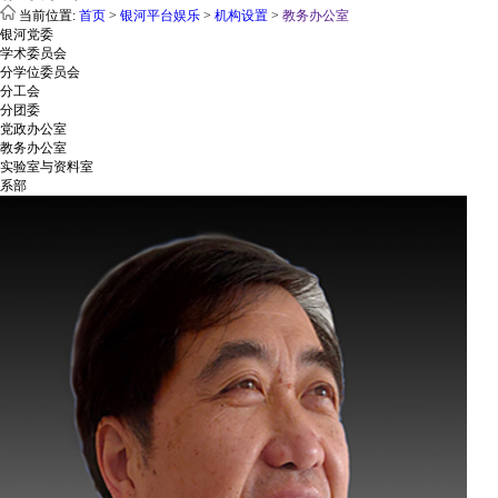
当前位置:
首页
>
银河平台娱乐
>
机构设置
>
教务办公室
银河党委
学术委员会
分学位委员会
分工会
分团委
党政办公室
教务办公室
实验室与资料室
系部