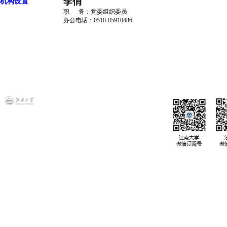
李俏
机构设置
职 务：
党委组织委员
办公电话：
0510-85910486
地址：江苏省无锡市蠡湖大道
技术支持：
信息化建
1800号
设与管理中心
邮编：214122
校内备案号：
联系电话：0510-85910563
JW170021
服务邮箱：fxylxsl@jiangnan.edu.cn