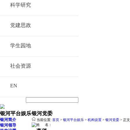
科学研究
党建思政
学生园地
社会资源
EN
银河平台娱乐
银河党委
银河简介
当前位置:
首页
>
银河平台娱乐
>
机构设置
>
银河党委
> 正文
银河领导
姓 名：