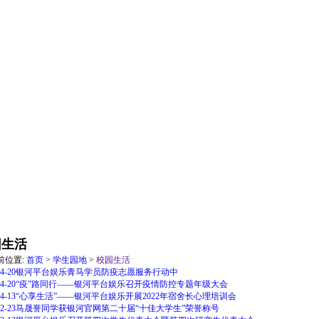
园生活
前位置:
首页
>
学生园地
>
校园生活
4-20
银河平台娱乐青马学员防疫志愿服务行动中
4-20
“疫”路同行——银河平台娱乐召开疫情防控专题年级大会
4-13
“心享生活”——银河平台娱乐开展2022年宿舍长心理培训会
2-23
马晟誉同学获银河官网第二十届“十佳大学生”荣誉称号