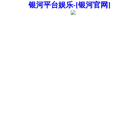
银河平台娱乐-[银河官网]