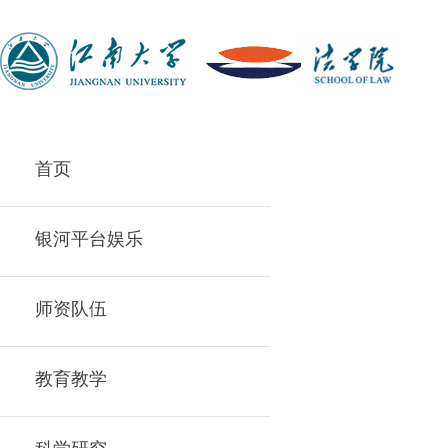
首页
银河平台娱乐
师资队伍
教育教学