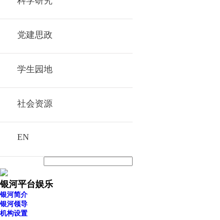
科学研究
党建思政
学生园地
社会资源
EN
银河平台娱乐
银河简介
银河领导
机构设置