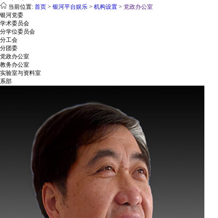
当前位置:
首页
>
银河平台娱乐
>
机构设置
>
党政办公室
银河党委
学术委员会
分学位委员会
分工会
分团委
党政办公室
教务办公室
实验室与资料室
系部