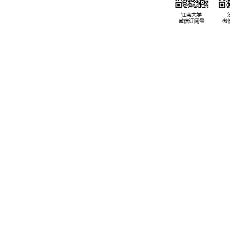
设与管理中心
邮编：214122
校内备案号：
联系电话：0510-85910563
JW170021
服务邮箱：fxylxsl@jiangnan.edu.cn