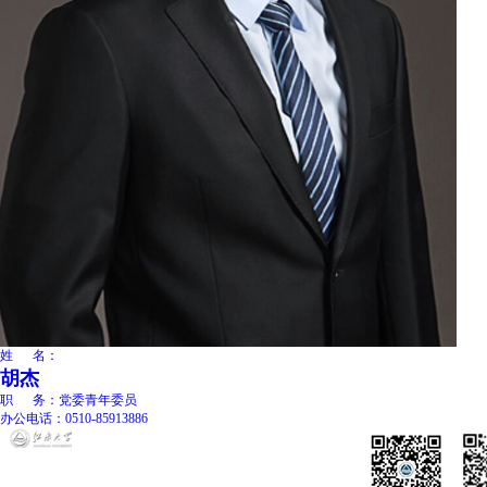
姓 名：
胡杰
职 务：
党委青年委员
办公电话：
0510-85913886
地址：江苏省无锡市蠡湖大道
技术支持：
信息化建
1800号